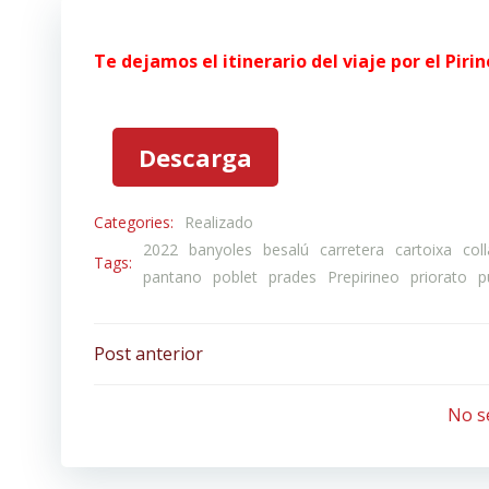
Te dejamos el itinerario del viaje por el Piri
Prepirineo_catalan_y_priorato_2022
Descarga
Categories:
Realizado
2022
banyoles
besalú
carretera
cartoixa
col
Tags:
pantano
poblet
prades
Prepirineo
priorato
p
Navegación
Post anterior
por
No s
las