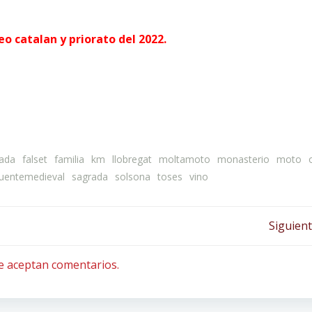
neo catalan y priorato del 2022.
lada
falset
familia
km
llobregat
moltamoto
monasterio
moto
uentemedieval
sagrada
solsona
toses
vino
Navegación
Siguient
por
e aceptan comentarios.
las