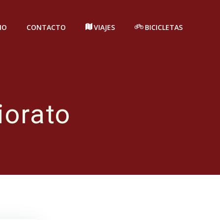
IO
CONTACTO
VIAJES
BICICLETAS
iorato